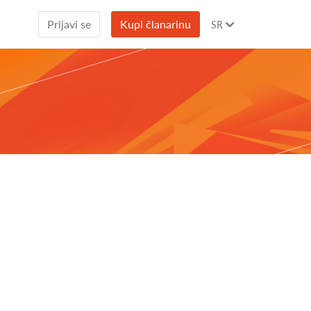
Prijavi se
Kupi članarinu
SR