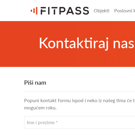
Objekti
Poslovni k
Kontaktiraj nas
Piši nam
Popuni kontakt formu ispod i neko iz našeg tima će ti
mogućem roku.