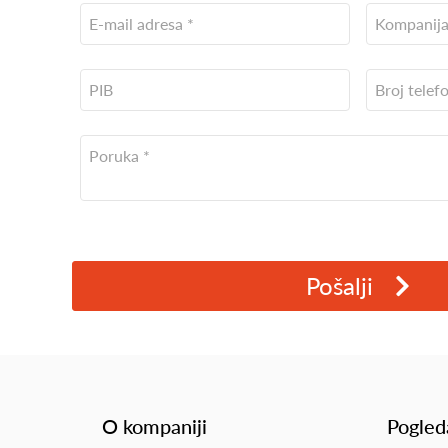
Pošalji
O kompaniji
Pogled