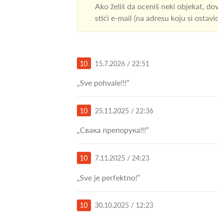
Ako želiš da oceniš neki objekat, dov
stići e-mail (na adresu koju si ostav
10
15.7.2026 / 22:51
„Sve pohvale!!!”
10
25.11.2025 / 22:36
„Свака препорука!!!”
10
7.11.2025 / 24:23
„Sve je perfektno!”
10
30.10.2025 / 12:23