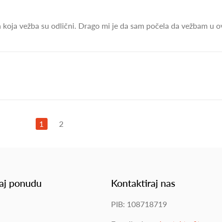
ipa koja vežba su odlični. Drago mi je da sam počela da vežbam u 
1
2
aj ponudu
Kontaktiraj nas
PIB: 108718719