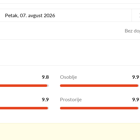
Petak, 07. avgust 2026
Bez do
9.8
Osoblje
9.9
9.9
Prostorije
9.9