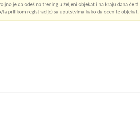
oljno je da odeš na trening u željeni objekat i na kraju dana će ti
io/la prilikom registracije) sa uputstvima kako da ocenite objekat.