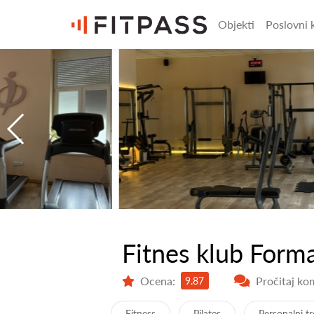
Objekti
Poslovni k
Fitnes klub Form
Ocena:
Pročitaj ko
9.87
Fitness
Pilates
Personalni t