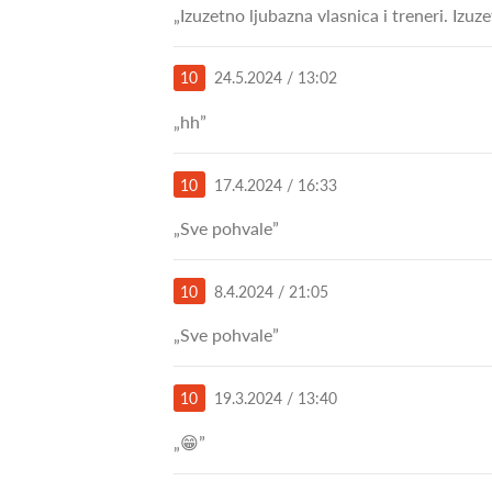
„Izuzetno ljubazna vlasnica i treneri. Izu
10
24.5.2024 / 13:02
„hh”
10
17.4.2024 / 16:33
„Sve pohvale”
10
8.4.2024 / 21:05
„Sve pohvale”
10
19.3.2024 / 13:40
„😁”