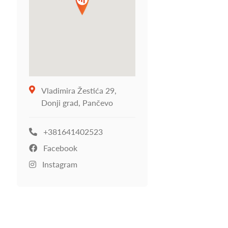
Vladimira Žestića 29,
Donji grad, Pančevo
+381641402523
Facebook
Instagram