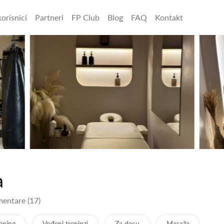
orisnici
Partneri
FP Club
Blog
FAQ
Kontakt
a
mentare (17)
rening
Vođeni treninzi
Za decu
Masaža