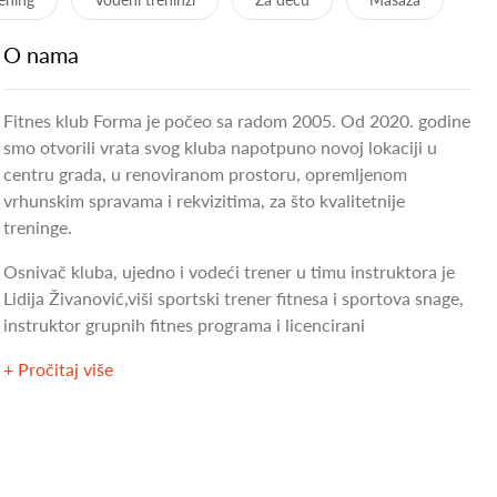
O nama
Fitnes klub Forma je počeo sa radom 2005. Od 2020. godine
smo otvorili vrata svog kluba napotpuno novoj lokaciji u
centru grada, u renoviranom prostoru, opremljenom
vrhunskim spravama i rekvizitima, za što kvalitetnije
treninge.
Osnivač kluba, ujedno i vodeći trener u timu instruktora je
Lidija Živanović,viši sportski trener fitnesa i sportova snage,
instruktor grupnih fitnes programa i licencirani
+ Pročitaj više