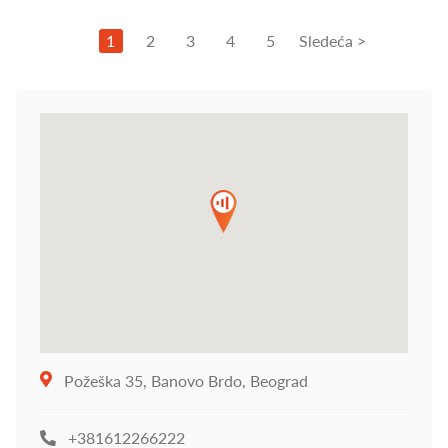
1
2
3
4
5
Sledeća >
Požeška 35, Banovo Brdo, Beograd
+381612266222