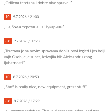
„Odlicna teretana i dobre nive sprave!!”
10
9.7.2026 / 21:00
„Најбоља теретана на Чукарици”
8.8
9.7.2026 / 09:23
„Teretana je sa novim spravama dobila novi izgled i jos bolji
vajb.Osoblje je super, izdvojila bih Aleksandru zbog
ljubaznosti.”
10
8.7.2026 / 20:53
„Staff is really nice, new equipment, great stuff”
8.8
8.7.2026 / 17:29
„all recommendation, They did reconstruction, and not