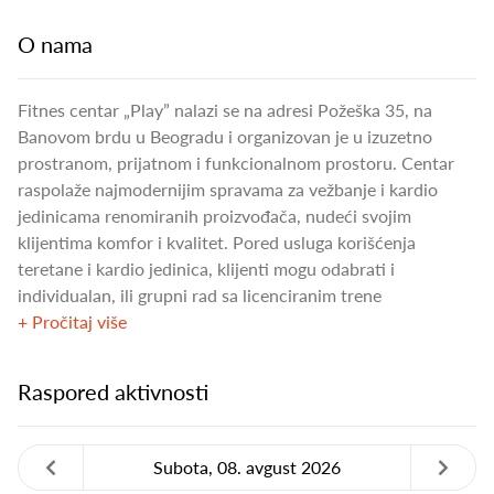
O nama
Fitnes centar „Play” nalazi se na adresi Požeška 35, na
Banovom brdu u Beogradu i organizovan je u izuzetno
prostranom, prijatnom i funkcionalnom prostoru. Centar
raspolaže najmodernijim spravama za vežbanje i kardio
jedinicama renomiranih proizvođača, nudeći svojim
klijentima komfor i kvalitet. Pored usluga korišćenja
teretane i kardio jedinica, klijenti mogu odabrati i
individualan, ili grupni rad sa licenciranim trene
+ Pročitaj više
Raspored aktivnosti
Subota, 08. avgust 2026