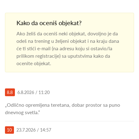
Kako da oceniš objekat?
Ako želiš da oceniš neki objekat, dovoljno je da
odeš na trening u željeni objekat i na kraju dana
će ti stići e-mail (na adresu koju si ostavio/la
prilikom registracije) sa uputstvima kako da
ocenite objekat.
8.8
6.8.2026 / 11:20
„Odlično opremljena teretana, dobar prostor sa puno
dnevnog svetla.”
10
23.7.2026 / 14:57