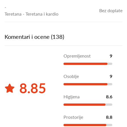
-
Bez doplate
Teretana
- Teretana i kardio
Komentari i ocene (138)
Opremljenost
9
Osoblje
9
8.85
Higijena
8.6
Prostorije
8.8