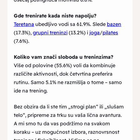
Gde trenirate kada niste napolju?
Teretana
ubedljivo vodi sa 61.9%. Slede
bazen
(17.3%),
grupni treninzi
(13.2%) i
joga
/
pilates
(7.6%).
Koliko vam znači sloboda u treninzima?
Više od polovine (55.6%) voli da kombinuje
različite aktivnosti, dok četvrtina preferira
rutinu. Samo 5.1% ne razmišlja o tome – samo
ide na trening.
Bez obzira da li ste tim „strogi plan“ ili „slušam
telo“, pripreme za trku su vaša lična avantura.
A mi smo tu da vas podržimo na svakom
koraku – uz mogućnost izbora, raznovrsnost