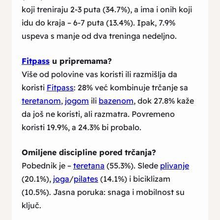
koji treniraju 2-3 puta (34.7%), a ima i onih koji
idu do kraja – 6-7 puta (13.4%). Ipak, 7.9%
uspeva s manje od dva treninga nedeljno.
Fitpass
u pripremama?
Više od polovine vas koristi ili razmišlja da
koristi
Fitpass
: 28% već kombinuje trčanje sa
teretanom
,
jogom
ili
bazenom
, dok 27.8% kaže
da još ne koristi, ali razmatra. Povremeno
koristi 19.9%, a 24.3% bi probalo.
Omiljene discipline pored trčanja?
Pobednik je –
teretana
(55.3%). Slede
plivanje
(20.1%),
joga
/
pilates
(14.1%) i biciklizam
(10.5%). Jasna poruka: snaga i mobilnost su
ključ.