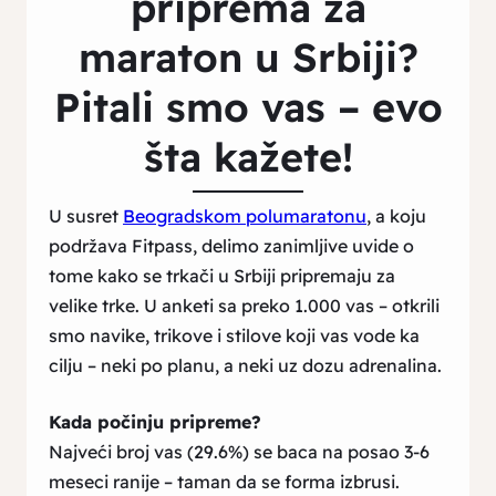
priprema za
maraton u Srbiji?
Pitali smo vas – evo
šta kažete!
U susret
Beogradskom polumaratonu
, a koju
podržava Fitpass, delimo zanimljive uvide o
tome kako se trkači u Srbiji pripremaju za
velike trke. U anketi sa preko 1.000 vas – otkrili
smo navike, trikove i stilove koji vas vode ka
cilju – neki po planu, a neki uz dozu adrenalina.
Kada počinju pripreme?
Najveći broj vas (29.6%) se baca na posao 3-6
meseci ranije – taman da se forma izbrusi.