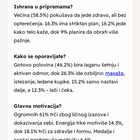
Ishrana u pripremama?
Većina (58.5%) pokušava da jede zdravo, ali bez
opterećenja. 16.3% ima striktan plan, 16.2% jede
kako telo kaže, dok 9% planira da obrati više
pažnje.
Kako se oporavljate?
Gotovo polovina (46.2%) bira laganu šetnju i
aktivan odmor, dok 26.3% ide ozbiljno:
masaža
,
istezanje, ledene kupke. 15.2% samo nastavi
dalje, a 12.3% – leži i čeka.
Glavna motivacija?
Ogromnih 61% trči zbog ličnog izazova i
dokazivanja sebi. Energija trke motiviše 14.3%,
dok 18.1% trči za zdravlje i formu. Medalja i
osećaj postignuća motivišu 6.6%.