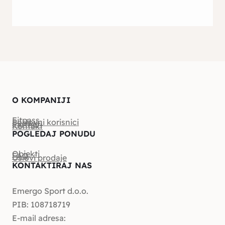
O KOMPANIJI
Fitpass
Poslovni korisnici
Partneri
Kontakt
POGLEDAJ PONUDU
Objekti
FAQ
Uslovi prodaje
KONTAKTIRAJ NAS
Emergo Sport d.o.o.
PIB: 108718719
E-mail adresa: