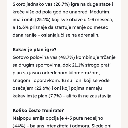
Skoro jednako vas (28.7%) igra na duge staze i
kreće više od pola godine unapred. Međutim,
ima i onih (25.1%) koji sve obave u 1-3 meseca,
a 16.6% priznaje da startuje manje od mesec
dana ranije – oslanjajući se na adrenalin.
Kakav je plan igre?
Gotovo polovina vas (48.7%) kombinuje trčanje
sa drugim sportovima, dok 21.1% strogo prati
plan sa jasno određenom kilometražom,
snagom i oporavkom. Tu su i oni koji se vode
osećajem (22.6%) i oni koji pojma nemaju
kakav im je plan (7.7%) – ali to ih ne zaustavlja.
Koliko često trenirate?
Najpopularnija opcija je 4-5 puta nedeljno
(44%) – balans intenziteta i odmora. Slede oni