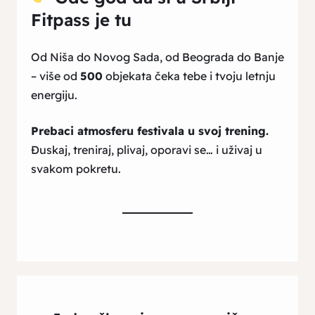
Fitpass je tu
Od Niša do Novog Sada, od Beograda do Banje
– više od
500
objekata čeka tebe i tvoju letnju
energiju.
Prebaci atmosferu festivala u svoj trening.
Đuskaj, treniraj, plivaj, oporavi se… i uživaj u
svakom pokretu.