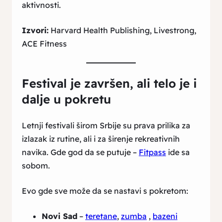
aktivnosti.
Izvori:
Harvard Health Publishing, Livestrong,
ACE Fitness
Festival je završen, ali telo je i
dalje u pokretu
Letnji festivali širom Srbije su prava prilika za
izlazak iz rutine, ali i za širenje rekreativnih
navika. Gde god da se putuje –
Fitpass
ide sa
sobom.
Evo gde sve može da se nastavi s pokretom:
Novi Sad
–
teretane
,
zumba
,
bazeni