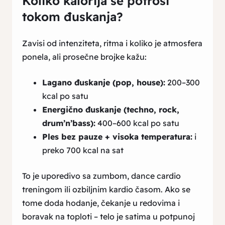
Koliko kalorija se potroši
tokom đuskanja?
Zavisi od intenziteta, ritma i koliko je atmosfera
ponela, ali prosečne brojke kažu:
Lagano đuskanje (pop, house):
200–300
kcal po satu
Energično đuskanje (techno, rock,
drum’n’bass):
400–600 kcal po satu
Ples bez pauze + visoka temperatura:
i
preko 700 kcal na sat
To je uporedivo sa zumbom, dance cardio
treningom ili ozbiljnim kardio časom. Ako se
tome doda hodanje, čekanje u redovima i
boravak na toploti – telo je satima u potpunoj