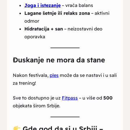
Joga i istezanje
– vraća balans
Lagane šetnje ili relaks zona
– aktivni
odmor
Hidratacija + san
– neizostavni deo
oporavka
Đuskanje ne mora da stane
Nakon festivala,
ples
može da se nastavi i u sali
za trening!
Sve to dostupno je uz
Fitpass
– u više od
500
objekata širom Srbije.
Gde god da si u Srbiji –