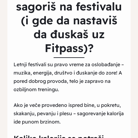
sagoriš na festivalu
(i gde da nastaviš
da đuskaš uz
Fitpass)?
Letnji festivali su pravo vreme za oslobađanje –
muzika, energija, društvo i đuskanje do zore! A
pored dobrog provoda, telo je zapravo na
ozbiljnom treningu.
Ako je veče provedeno ispred bine, u pokretu,
skakanju, pevanju i plesu – sagorevanje kalorija
ide punom brzinom.