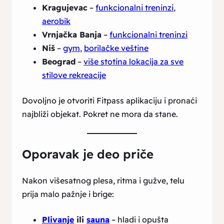
Kragujevac
–
funkcionalni treninzi
,
aerobik
Vrnjačka Banja
–
funkcionalni treninzi
Niš
–
gym
,
borilačke veštine
Beograd
–
više stotina lokacija za sve
stilove rekreacije
Dovoljno je otvoriti Fitpass aplikaciju i pronaći
najbliži objekat. Pokret ne mora da stane.
Oporavak je deo priče
Nakon višesatnog plesa, ritma i gužve, telu
prija malo pažnje i brige:
Plivanje
ili
sauna
– hladi i opušta