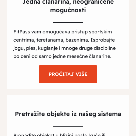
Jedna članarina, neograničene
mogućnosti
FitPass vam omogućava pristup sportskim
centrima, teretanama, bazenima. Isprobajte
jogu, ples, kuglanje i mnoge druge discipline
po ceni od samo jedne mesečne članarine.
PROČITAJ VIŠE
Pretražite objekte iz našeg sistema
Pronađite objekat u blizini posla, kuće ili