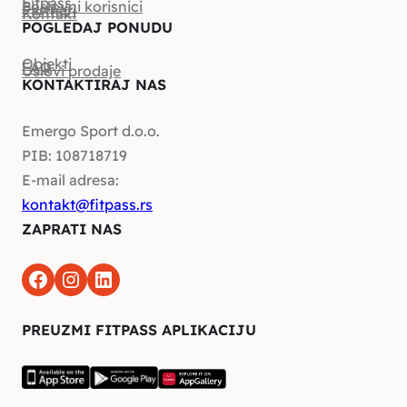
Fitpass
Poslovni korisnici
Partneri
Kontakt
POGLEDAJ PONUDU
Objekti
FAQ
Uslovi prodaje
KONTAKTIRAJ NAS
Emergo Sport d.o.o.
PIB: 108718719
E-mail adresa:
kontakt@fitpass.rs
ZAPRATI NAS
Facebook
Instagram
LinkedIn
PREUZMI FITPASS APLIKACIJU