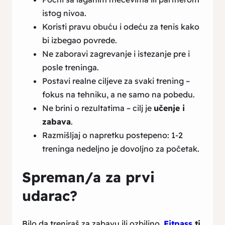
istog nivoa.
Koristi pravu obuću i odeću za tenis kako
bi izbegao povrede.
Ne zaboravi zagrevanje i istezanje pre i
posle treninga.
Postavi realne ciljeve za svaki trening –
fokus na tehniku, a ne samo na pobedu.
Ne brini o rezultatima – cilj je
učenje i
zabava
.
Razmišljaj o napretku postepeno: 1-2
treninga nedeljno je dovoljno za početak.
Spreman/a za prvi
udarac?
Bilo da treniraš za zabavu ili ozbiljno,
Fitpass
ti