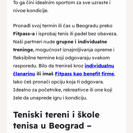
To ga čini idealnim sportom za sve uzraste i
nivoe kondicije.
Pronađi svoj termin ili čas u Beogradu preko
Fitpass-a
i isprobaj tenis ili padel bez obaveza.
Naši partneri nude
grupne i individualne
treninge
, mogućnost iznajmljivanja opreme i
fleksibilne termine koji odgovaraju svakom
rasporedu. Bilo da treniraš kroz
individualnu
članarinu
ili imaš
Fitpass kao benefit firme
,
lako ćeš pronaći opciju koja ti odgovara.
Idealno za početnike, rekreativce ili one koji
žele da unaprede igru i kondiciju.
Teniski tereni i škole
tenisa u Beograd –