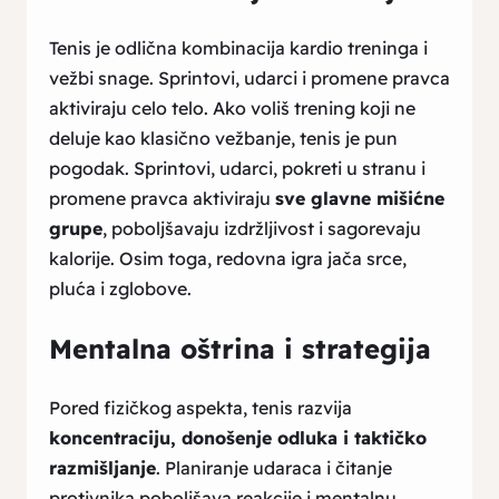
Tenis je odlična kombinacija kardio treninga i
vežbi snage. Sprintovi, udarci i promene pravca
aktiviraju celo telo. Ako voliš trening koji ne
deluje kao klasično vežbanje, tenis je pun
pogodak. Sprintovi, udarci, pokreti u stranu i
promene pravca aktiviraju
sve glavne mišićne
grupe
, poboljšavaju izdržljivost i sagorevaju
kalorije. Osim toga, redovna igra jača srce,
pluća i zglobove.
Mentalna oštrina i strategija
Pored fizičkog aspekta, tenis razvija
koncentraciju, donošenje odluka i taktičko
razmišljanje
. Planiranje udaraca i čitanje
protivnika poboljšava reakcije i mentalnu