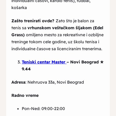
individualni časovi, kardio tenis), fudbal,
košarka
Zašto trenirati ovde?
Zato što je balon za
tenis sa
vrhunskom veštačkom šljakom (Edel
Grass)
omiljeno mesto za rekreativne i ozbiljne
treninge tokom cele godine, uz školu tenisa i
individualne časove sa licenciranim trenerima.
Teniski centar Master
– Novi Beograd
★
9.44
Adresa
: Nehruova 33a, Novi Beograd
Radno vreme
Pon-Ned: 09:00-22:00