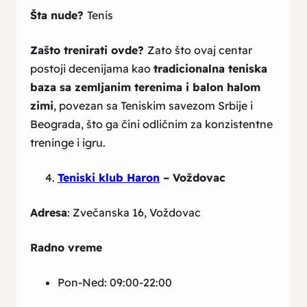
Šta nude?
Tenis
Zašto trenirati ovde?
Zato što ovaj centar
postoji decenijama kao
tradicionalna teniska
baza sa zemljanim terenima i balon halom
zimi
, povezan sa Teniskim savezom Srbije i
Beograda, što ga čini odličnim za konzistentne
treninge i igru.
Teniski klub Haron
– Voždovac
Adresa
: Zvečanska 16, Voždovac
Radno vreme
Pon-Ned: 09:00-22:00