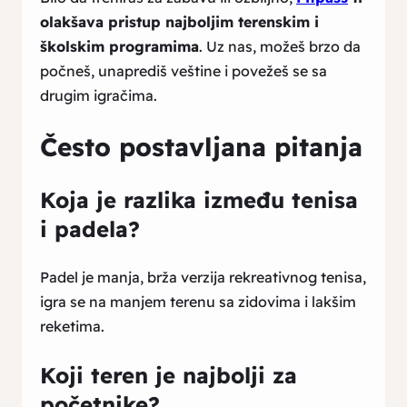
olakšava pristup najboljim terenskim i
školskim programima
. Uz nas, možeš brzo da
počneš, unaprediš veštine i povežeš se sa
drugim igračima.
Često postavljana pitanja
Koja je razlika između tenisa
i padela?
Padel je manja, brža verzija rekreativnog tenisa,
igra se na manjem terenu sa zidovima i lakšim
reketima.
Koji teren je najbolji za
početnike?