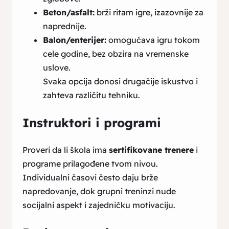
Beton/asfalt:
brži ritam igre, izazovnije za
naprednije.
Balon/enterijer:
omogućava igru tokom
cele godine, bez obzira na vremenske
uslove.
Svaka opcija donosi drugačije iskustvo i
zahteva različitu tehniku.
Instruktori i programi
Proveri da li škola ima
sertifikovane trenere
i
programe prilagođene tvom nivou.
Individualni časovi često daju brže
napredovanje, dok grupni treninzi nude
socijalni aspekt i zajedničku motivaciju.