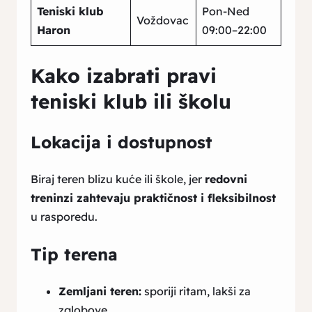
Teniski klub
Pon-Ned
Voždovac
Haron
09:00–22:00
Kako izabrati pravi
teniski klub ili školu
Lokacija i dostupnost
Biraj teren blizu kuće ili škole, jer
redovni
treninzi zahtevaju praktičnost i fleksibilnost
u rasporedu.
Tip terena
Zemljani teren:
sporiji ritam, lakši za
zglobove.