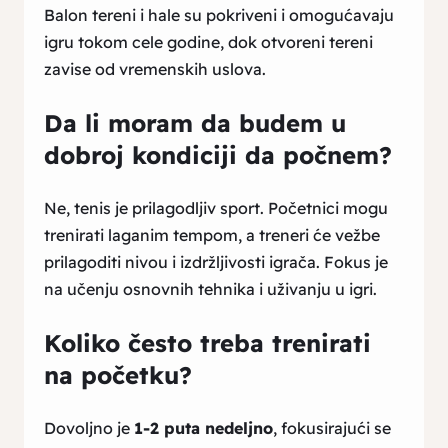
Balon tereni i hale su pokriveni i omogućavaju
igru tokom cele godine, dok otvoreni tereni
zavise od vremenskih uslova.
Da li moram da budem u
dobroj kondiciji da počnem?
Ne, tenis je prilagodljiv sport. Početnici mogu
trenirati laganim tempom, a treneri će vežbe
prilagoditi nivou i izdržljivosti igrača. Fokus je
na učenju osnovnih tehnika i uživanju u igri.
Koliko često treba trenirati
na početku?
Dovoljno je
1-2 puta nedeljno
, fokusirajući se