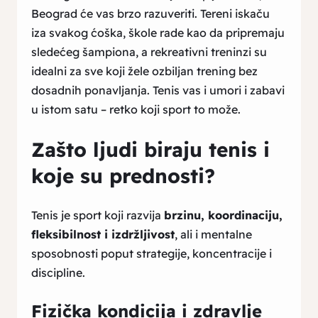
Beograd će vas brzo razuveriti. Tereni iskaču
iza svakog ćoška, škole rade kao da pripremaju
sledećeg šampiona, a rekreativni treninzi su
idealni za sve koji žele ozbiljan trening bez
dosadnih ponavljanja. Tenis vas i umori i zabavi
u istom satu – retko koji sport to može.
Zašto ljudi biraju tenis i
koje su prednosti?
Tenis je sport koji razvija
brzinu, koordinaciju,
fleksibilnost i izdržljivost
, ali i mentalne
sposobnosti poput strategije, koncentracije i
discipline.
Fizička kondicija i zdravlje