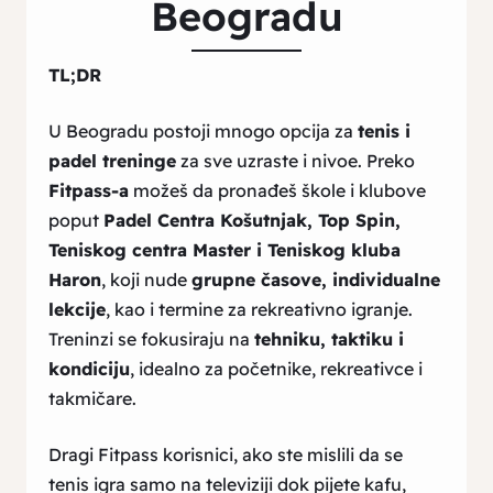
Beogradu
TL;DR
U Beogradu postoji mnogo opcija za
tenis i
padel treninge
za sve uzraste i nivoe. Preko
Fitpass-a
možeš da pronađeš škole i klubove
poput
Padel Centra Košutnjak, Top Spin,
Teniskog centra Master i Teniskog kluba
Haron
, koji nude
grupne časove, individualne
lekcije
, kao i termine za rekreativno igranje.
Treninzi se fokusiraju na
tehniku, taktiku i
kondiciju
, idealno za početnike, rekreativce i
takmičare.
Dragi Fitpass korisnici, ako ste mislili da se
tenis igra samo na televiziji dok pijete kafu,