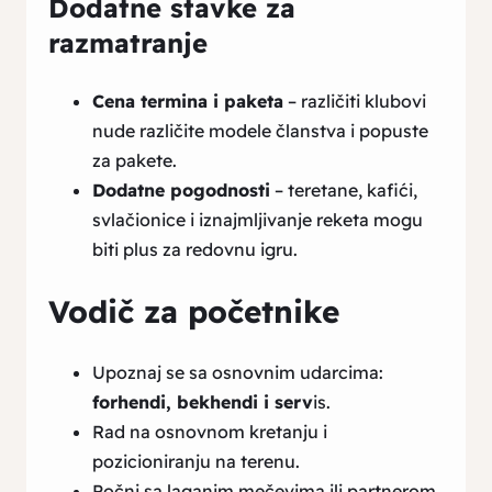
Dodatne stavke za
razmatranje
Cena termina i paketa
– različiti klubovi
nude različite modele članstva i popuste
za pakete.
Dodatne pogodnosti
– teretane, kafići,
svlačionice i iznajmljivanje reketa mogu
biti plus za redovnu igru.
Vodič za početnike
Upoznaj se sa osnovnim udarcima:
forhendi, bekhendi i serv
is.
Rad na osnovnom kretanju i
pozicioniranju na terenu.
Počni sa laganim mečevima ili partnerom