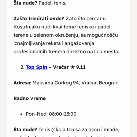
Šta nude?
Padel, tenis.
Zašto trenirati ovde?
Zato što centar u
Košutnjaku nudi kvalitetne teniske i padel
terene u zelenom okruženju, sa mogućnošću
iznajmljivanja reketa i angažovanja
profesionalnih trenera direktno na licu mesta.
Top Spin
– Vračar
★ 9.11
Adresa
: Maksima Gorkog 94, Vračar, Beograd
Radno vreme
Pon-Ned: 08:00-23:00
Šta nude?
Tenis (škola tenisa za decu i mlade,