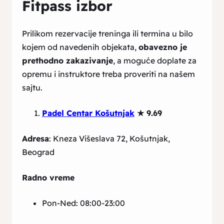
Fitpass izbor
Prilikom rezervacije treninga ili termina u bilo
kojem od navedenih objekata,
obavezno je
prethodno zakazivanje
, a moguće doplate za
opremu i instruktore treba proveriti na našem
sajtu.
Padel Centar Košutnjak
★ 9.69
Adresa
: Kneza Višeslava 72, Košutnjak,
Beograd
Radno vreme
Pon-Ned: 08:00-23:00