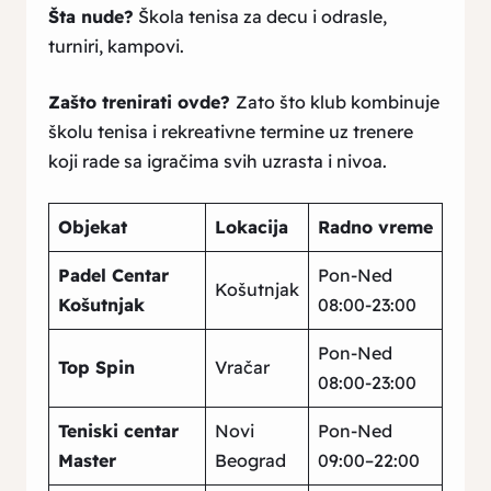
Šta nude?
Škola tenisa za decu i odrasle,
turniri, kampovi.
Zašto trenirati ovde?
Zato što klub kombinuje
školu tenisa i rekreativne termine uz trenere
koji rade sa igračima svih uzrasta i nivoa.
Objekat
Lokacija
Radno vreme
Padel Centar
Pon-Ned
Košutnjak
Košutnjak
08:00-23:00
Pon-Ned
Top Spin
Vračar
08:00-23:00
Teniski centar
Novi
Pon-Ned
Master
Beograd
09:00–22:00