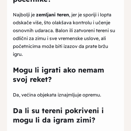
Najbolji je
zemljani teren
, jer je sporiji i lopta
odskače više, što olakšava kontrolu i učenje
osnovnih udaraca. Balon ili zatvoreni tereni su
odlični za zimu i sve vremenske uslove, ali
početnicima može biti izazov da prate bržu
igru.
Mogu li igrati ako nemam
svoj reket?
Da, većina objekata iznajmljuje opremu.
Da li su tereni pokriveni i
mogu li da igram zimi?