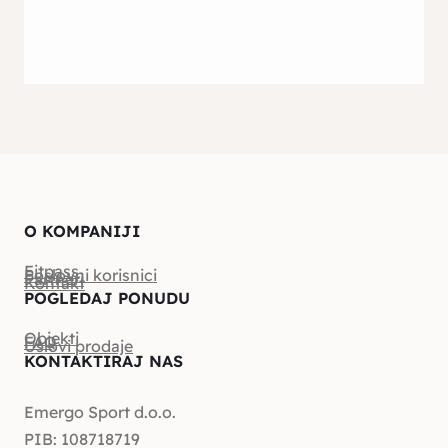
O KOMPANIJI
Fitpass
Poslovni korisnici
Partneri
Kontakt
POGLEDAJ PONUDU
Objekti
FAQ
Uslovi prodaje
KONTAKTIRAJ NAS
Emergo Sport d.o.o.
PIB: 108718719