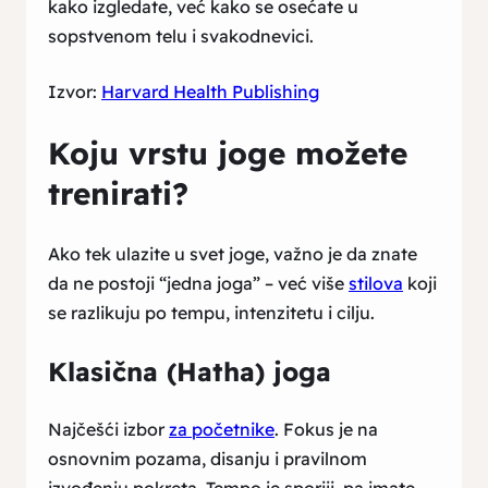
kako izgledate, već kako se osećate u
sopstvenom telu i svakodnevici.
Izvor:
Harvard Health Publishing
Koju vrstu joge možete
trenirati?
Ako tek ulazite u svet joge, važno je da znate
da ne postoji “jedna joga” – već više
stilova
koji
se razlikuju po tempu, intenzitetu i cilju.
Klasična (Hatha) joga
Najčešći izbor
za početnike
. Fokus je na
osnovnim pozama, disanju i pravilnom