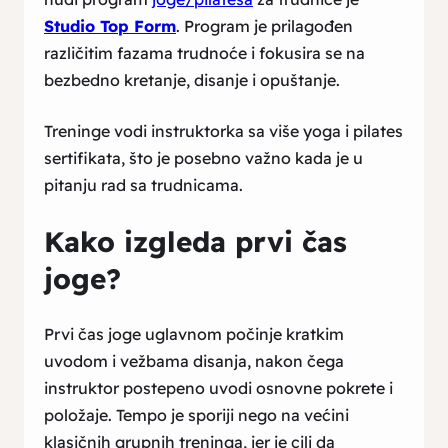
Studio Top Form
. Program je prilagođen
različitim fazama trudnoće i fokusira se na
bezbedno kretanje, disanje i opuštanje.
Treninge vodi instruktorka sa više yoga i pilates
sertifikata, što je posebno važno kada je u
pitanju rad sa trudnicama.
Kako izgleda prvi čas
joge?
Prvi čas joge uglavnom počinje kratkim
uvodom i vežbama disanja, nakon čega
instruktor postepeno uvodi osnovne pokrete i
položaje. Tempo je sporiji nego na većini
klasičnih grupnih treninga, jer je cilj da