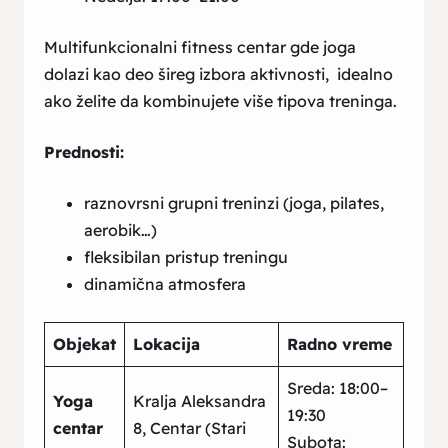
Multifunkcionalni fitness centar gde joga
dolazi kao deo šireg izbora aktivnosti, idealno
ako želite da kombinujete više tipova treninga.
Prednosti:
raznovrsni grupni treninzi (joga, pilates,
aerobik…)
fleksibilan pristup treningu
dinamična atmosfera
Objekat
Lokacija
Radno vreme
Sreda: 18:00–
Yoga
Kralja Aleksandra
19:30
centar
8, Centar (Stari
Subota: