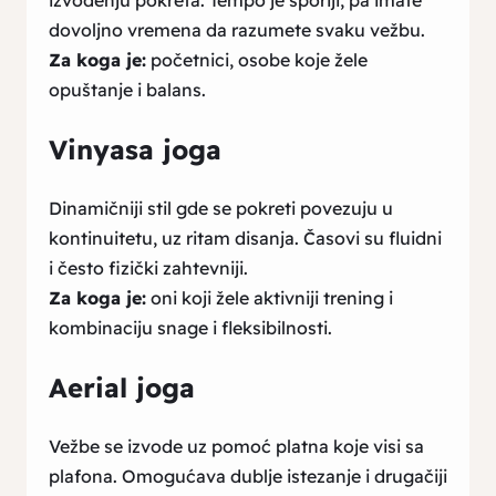
izvođenju pokreta. Tempo je sporiji, pa imate
dovoljno vremena da razumete svaku vežbu.
Za koga je:
početnici, osobe koje žele
opuštanje i balans.
Vinyasa joga
Dinamičniji stil gde se pokreti povezuju u
kontinuitetu, uz ritam disanja. Časovi su fluidni
i često fizički zahtevniji.
Za koga je:
oni koji žele aktivniji trening i
kombinaciju snage i fleksibilnosti.
Aerial joga
Vežbe se izvode uz pomoć platna koje visi sa
plafona. Omogućava dublje istezanje i drugačiji