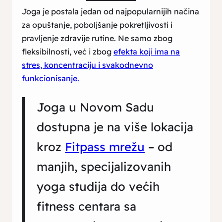
Joga je postala jedan od najpopularnijih načina
za opuštanje, poboljšanje pokretljivosti i
pravljenje zdravije rutine. Ne samo zbog
fleksibilnosti, već i zbog
efekta koji ima na
stres, koncentraciju i svakodnevno
funkcionisanje.
Joga u Novom Sadu
dostupna je na više lokacija
kroz
Fitpass mrežu
– od
manjih, specijalizovanih
yoga studija do većih
fitness centara sa