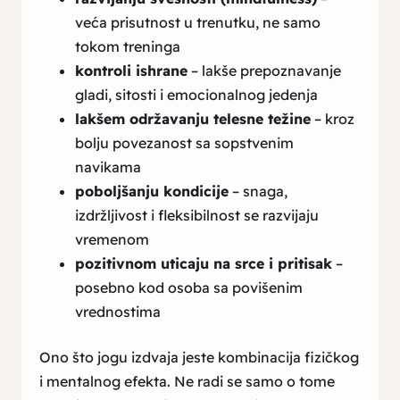
veća prisutnost u trenutku, ne samo
tokom treninga
kontroli ishrane
– lakše prepoznavanje
gladi, sitosti i emocionalnog jedenja
lakšem održavanju telesne težine
– kroz
bolju povezanost sa sopstvenim
navikama
poboljšanju kondicije
– snaga,
izdržljivost i fleksibilnost se razvijaju
vremenom
pozitivnom uticaju na srce i pritisak
–
posebno kod osoba sa povišenim
vrednostima
Ono što jogu izdvaja jeste kombinacija fizičkog
i mentalnog efekta. Ne radi se samo o tome