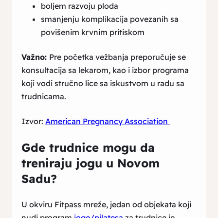
boljem razvoju ploda
smanjenju komplikacija povezanih sa
povišenim krvnim pritiskom
Važno:
Pre početka vežbanja preporučuje se
konsultacija sa lekarom, kao i izbor programa
koji vodi stručno lice sa iskustvom u radu sa
trudnicama.
Izvor:
American Pregnancy Association
Gde trudnice mogu da
treniraju jogu u Novom
Sadu?
U okviru Fitpass mreže, jedan od objekata koji
nudi program
joge/pilatesa
za trudnice je