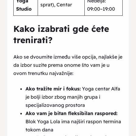
Yoga
Nedelja:
sprat), Centar
Studio
09:00–19:00
Kako izabrati gde ćete
trenirati?
Ako se dvoumite između više opcija, najlakše je
da izbor suzite prema onome što vam je u
ovom trenutku najvažnije:
Ako tražite mir i fokus:
Yoga centar Alfa
je bolji izbor zbog manjih grupa i
specijalizovanog prostora
Ako vam je bitan fleksibilan raspored:
Blok Yoga Lola ima najširi raspon termina
tokom dana