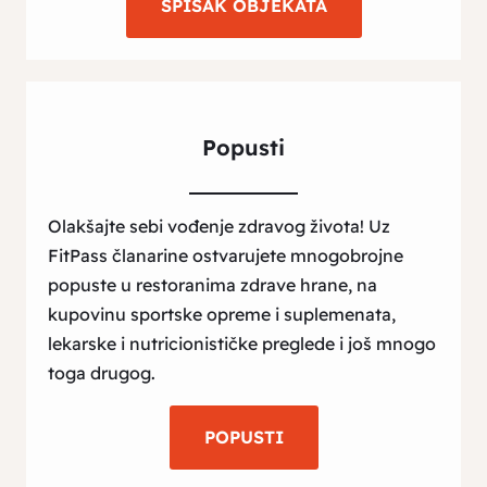
SPISAK OBJEKATA
Popusti
Olakšajte sebi vođenje zdravog života! Uz
FitPass članarine ostvarujete mnogobrojne
popuste u restoranima zdrave hrane, na
kupovinu sportske opreme i suplemenata,
lekarske i nutricionističke preglede i još mnogo
toga drugog.
POPUSTI