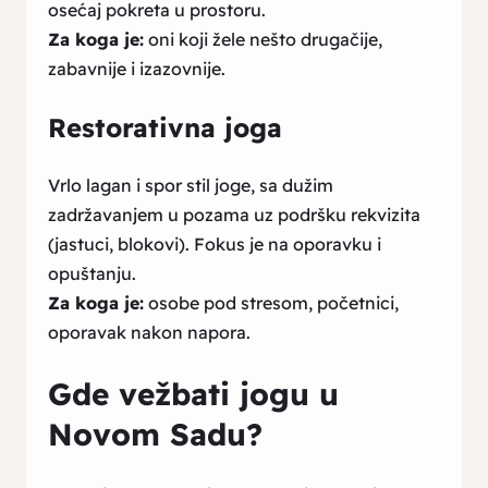
osećaj pokreta u prostoru.
Za koga je:
oni koji žele nešto drugačije,
zabavnije i izazovnije.
Restorativna joga
Vrlo lagan i spor stil joge, sa dužim
zadržavanjem u pozama uz podršku rekvizita
(jastuci, blokovi). Fokus je na oporavku i
opuštanju.
Za koga je:
osobe pod stresom, početnici,
oporavak nakon napora.
Gde vežbati jogu u
Novom Sadu?