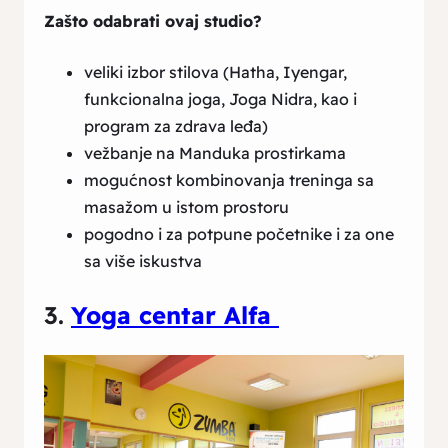
Zašto odabrati ovaj studio?
veliki izbor stilova (Hatha, Iyengar,
funkcionalna joga, Joga Nidra, kao i
program za zdrava leđa)
vežbanje na Manduka prostirkama
mogućnost kombinovanja treninga sa
masažom u istom prostoru
pogodno i za potpune početnike i za one
sa više iskustva
3.
Yoga centar Alfa