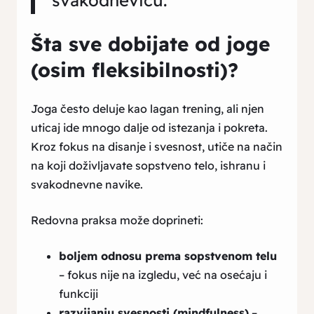
svakodnevicu.
Šta sve dobijate od joge
(osim fleksibilnosti)?
Joga često deluje kao lagan trening, ali njen
uticaj ide mnogo dalje od istezanja i pokreta.
Kroz fokus na disanje i svesnost, utiče na način
na koji doživljavate sopstveno telo, ishranu i
svakodnevne navike.
Redovna praksa može doprineti:
boljem odnosu prema sopstvenom telu
– fokus nije na izgledu, već na osećaju i
funkciji
razvijanju svesnosti (mindfulness)
–