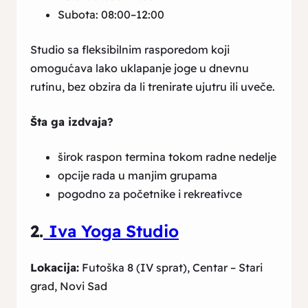
Subota: 08:00–12:00
Studio sa fleksibilnim rasporedom koji
omogućava lako uklapanje joge u dnevnu
rutinu, bez obzira da li trenirate ujutru ili uveče.
Šta ga izdvaja?
širok raspon termina tokom radne nedelje
opcije rada u manjim grupama
pogodno za početnike i rekreativce
2.
Iva Yoga Studio
Lokacija:
Futoška 8 (IV sprat), Centar – Stari
grad, Novi Sad