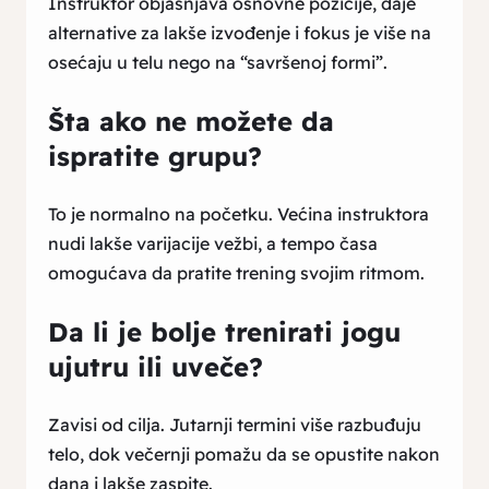
Instruktor objašnjava osnovne pozicije, daje
alternative za lakše izvođenje i fokus je više na
osećaju u telu nego na “savršenoj formi”.
Šta ako ne možete da
ispratite grupu?
To je normalno na početku. Većina instruktora
nudi lakše varijacije vežbi, a tempo časa
omogućava da pratite trening svojim ritmom.
Da li je bolje trenirati jogu
ujutru ili uveče?
Zavisi od cilja. Jutarnji termini više razbuđuju
telo, dok večernji pomažu da se opustite nakon
dana i lakše zaspite.