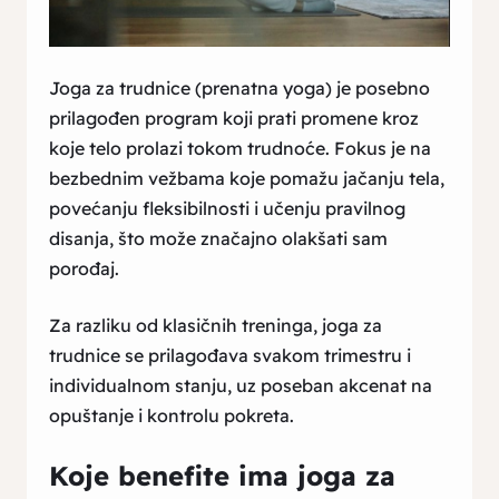
Joga za trudnice (prenatna yoga) je posebno
prilagođen program koji prati promene kroz
koje telo prolazi tokom trudnoće. Fokus je na
bezbednim vežbama koje pomažu jačanju tela,
povećanju fleksibilnosti i učenju pravilnog
disanja, što može značajno olakšati sam
porođaj.
Za razliku od klasičnih treninga, joga za
trudnice se prilagođava svakom trimestru i
individualnom stanju, uz poseban akcenat na
opuštanje i kontrolu pokreta.
Koje benefite ima joga za